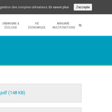
a gestion des comptes utilisateurs.
En savoir plus
J'accepte
URBANISME &
VIE
ANNUAIRE
ÉCOLOGIE
ÉCONOMIQUE
MULTIFONCTIONS
.pdf (148 KB)