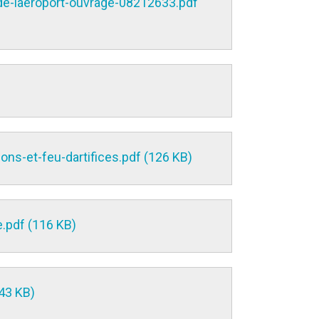
de-laéroport-ouvrage-08212633.pdf
ons-et-feu-dartifices.pdf (126 KB)
e.pdf (116 KB)
43 KB)