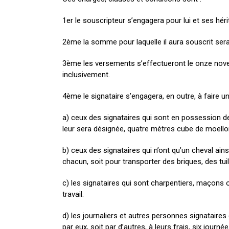
1er le souscripteur s’engagera pour lui et ses hér
2ème la somme pour laquelle il aura souscrit sera p
3ème les versements s’effectueront le onze nove
inclusivement.
4ème le signataire s’engagera, en outre, à faire une
a) ceux des signataires qui sont en possession de 
leur sera désignée, quatre mètres cube de moellon
b) ceux des signataires qui n’ont qu’un cheval ain
chacun, soit pour transporter des briques, des tui
c) les signataires qui sont charpentiers, maçons 
travail.
d) les journaliers et autres personnes signataires 
par eux, soit par d’autres, à leurs frais, six jour