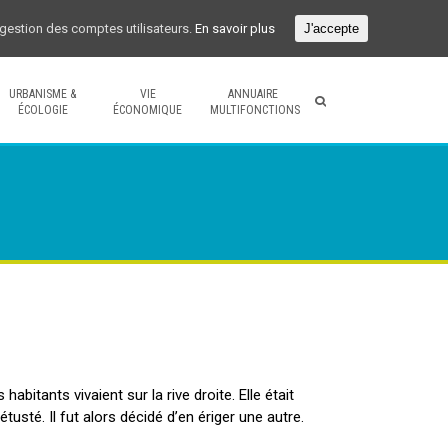
a gestion des comptes utilisateurs.
En savoir plus
J'accepte
URBANISME &
VIE
ANNUAIRE
ÉCOLOGIE
ÉCONOMIQUE
MULTIFONCTIONS
bitants vivaient sur la rive droite. Elle était
usté. Il fut alors décidé d’en ériger une autre.