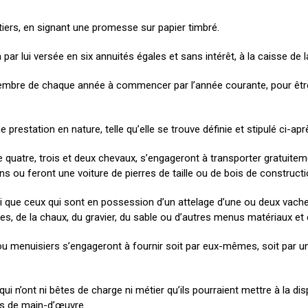
itiers, en signant une promesse sur papier timbré.
ar lui versée en six annuités égales et sans intérêt, à la caisse de la
mbre de chaque année à commencer par l’année courante, pour être 
 prestation en nature, telle qu’elle se trouve définie et stipulé ci-apr
quatre, trois et deux chevaux, s’engageront à transporter gratuitement
s ou feront une voiture de pierres de taille ou de bois de constructi
si que ceux qui sont en possession d’un attelage d’une ou deux vaches,
les, de la chaux, du gravier, du sable ou d’autres menus matériaux et
ou menuisiers s’engageront à fournir soit par eux-mêmes, soit par un 
qui n’ont ni bêtes de charge ni métier qu’ils pourraient mettre à la dis
nées de main-d’œuvre