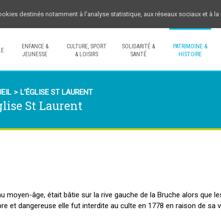
cookies destinés notamment à l'analyse statistique, aux réseaux sociaux et à l
ENFANCE &
CULTURE, SPORT
SOLIDARITÉ &
PATRIMOINE &
LE
JEUNESSE
& LOISIRS
SANTÉ
HISTOIRE
EIL
>
L’ÉGLISE ST LAURENT
glise St Laurent
 moyen-âge, était bâtie sur la rive gauche de la Bruche alors que les ha
 et dangereuse elle fut interdite au culte en 1778 en raison de sa vét