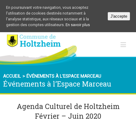
En poursuivant votre navigation, vous acceptez
l'utilisation de cookies destinés notamment à
J'accepte
l'analyse statistique, aux réseaux sociaux et à la
gestion des comptes utilisateurs.
En savoir plus
ACCUEIL
>
ÉVÉNEMENTS À L’ESPACE MARCEAU
Événements à l’Espace Marceau
Agenda Culturel de Holtzheim
Février – Juin 2020