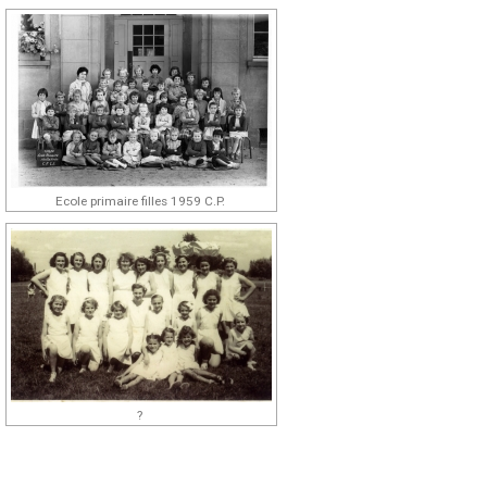
Ecole primaire filles 1959 C.P.
?