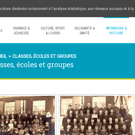
cookies destinés notamment à l'analyse statistique, aux réseaux sociaux et à l
ENFANCE &
CULTURE, SPORT
SOLIDARITÉ &
PATRIMOINE &
LE
JEUNESSE
& LOISIRS
SANTÉ
HISTOIRE
EIL
>
CLASSES, ÉCOLES ET GROUPES
sses, écoles et groupes