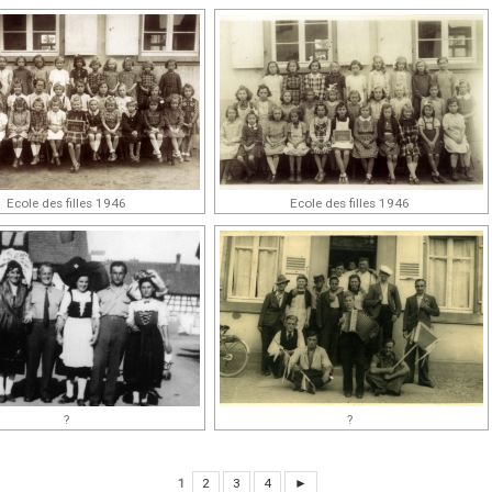
Ecole des filles 1946
Ecole des filles 1946
?
?
1
2
3
4
►