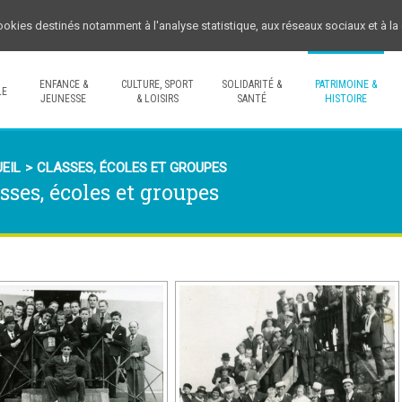
cookies destinés notamment à l'analyse statistique, aux réseaux sociaux et à l
ENFANCE &
CULTURE, SPORT
SOLIDARITÉ &
PATRIMOINE &
LE
JEUNESSE
& LOISIRS
SANTÉ
HISTOIRE
EIL
>
CLASSES, ÉCOLES ET GROUPES
sses, écoles et groupes