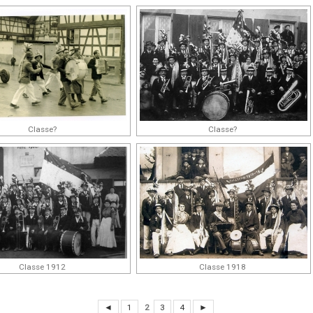
Classe?
Classe?
Classe 1912
Classe 1918
◄
1
2
3
4
►