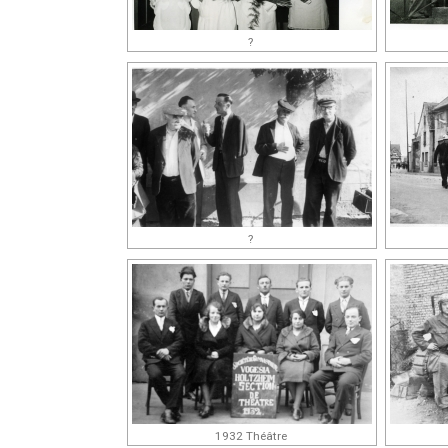
?
?
1932 Théâtre