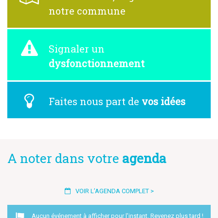
notre commune
Signaler un
dysfonctionnement
Faites nous part
de
vos idées
A noter dans votre
agenda
VOIR L’AGENDA COMPLET >
Aucun événement à afficher pour l'instant. Revenez plus tard !