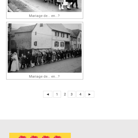
Mariage de... en...?
Mariage de... en...?
◄
1
2
3
4
►