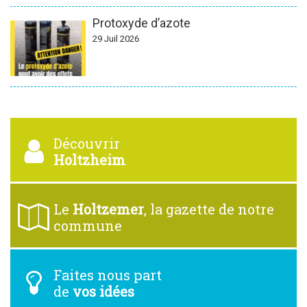
Protoxyde d’azote
29 Juil 2026
Découvrir
Holtzheim
Le
Holtzemer
, la gazette de notre
commune
Faites nous part
de
vos idées