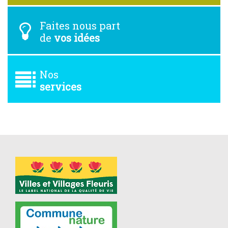
Faites nous part
de
vos idées
Nos
services