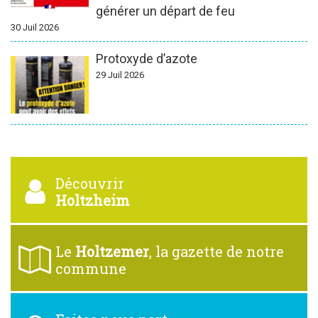
générer un départ de feu
30 Juil 2026
Protoxyde d’azote
29 Juil 2026
Découvrir
Holtzheim
Le
Holtzemer
, la gazette de notre
commune