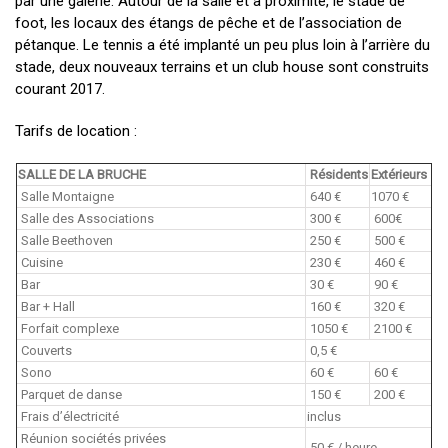
par une galerie. Autour de la salle et à proximité, le stade de
foot, les locaux des étangs de pêche et de l’association de
pétanque. Le tennis a été implanté un peu plus loin à l’arrière du
stade, deux nouveaux terrains et un club house sont construits
courant 2017.
Tarifs de location :
SALLE DE LA BRUCHE
Résidents
Extérieurs
Salle Montaigne
640 €
1070 €
Salle des Associations
300 €
600€
Salle Beethoven
250 €
500 €
Cuisine
230 €
460 €
Bar
30 €
90 €
Bar + Hall
160 €
320 €
Forfait complexe
1050 €
2100 €
Couverts
0,5 €
Sono
60 €
60 €
Parquet de danse
150 €
200 €
Frais d’électricité
inclus
Réunion sociétés privées
50 € / heure