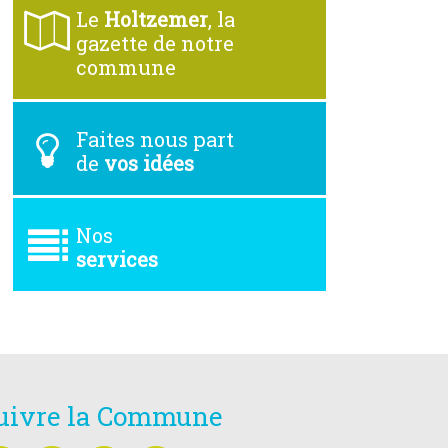
Le
Holtzemer
, la
gazette de notre
commune
Faites nous part
de
vos idées
Nos
services
uivre la Commune