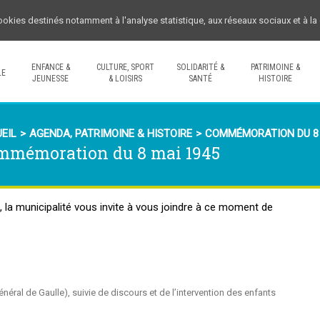
cookies destinés notamment à l'analyse statistique, aux réseaux sociaux et à l
ENFANCE &
CULTURE, SPORT
SOLIDARITÉ &
PATRIMOINE &
LE
JEUNESSE
& LOISIRS
SANTÉ
HISTOIRE
EIL
>
AGENDA
,
PATRIMOINE & HISTOIRE
>
COMMÉMORATION DU 8 
mmémoration du 8 mai 1945
la municipalité vous invite à vous joindre à ce moment de
ral de Gaulle), suivie de discours et de l’intervention des enfants