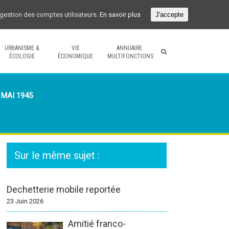
a gestion des comptes utilisateurs.
En savoir plus
J'accepte
URBANISME &
VIE
ANNUAIRE
ÉCOLOGIE
ÉCONOMIQUE
MULTIFONCTIONS
MAI 1945
Sur le même sujet :
Dechetterie mobile reportée
23 Juin 2026
Amitié franco-